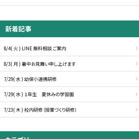
新着記事
8/4( 火 ) LINE 無料相談 ご案内
8/3( 月 ) 暑中お見舞い申し上げます
7/29( 水 ) 幼保小連携研修
7/29( 水 ) １年生 夏休みの学習園
7/23( 木 ) 校内研修（授業づくり研修）