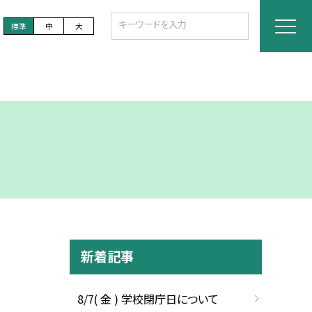
標準
中
大
新着記事
8/7( 金 ) 学校閉庁日について