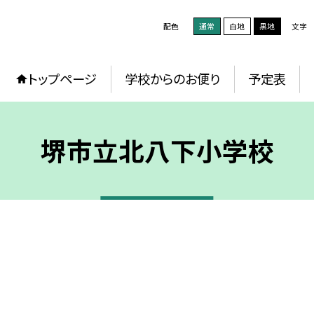
配色
通常
白地
黒地
文字
トップページ
学校からのお便り
予定表
堺市立北八下小学校