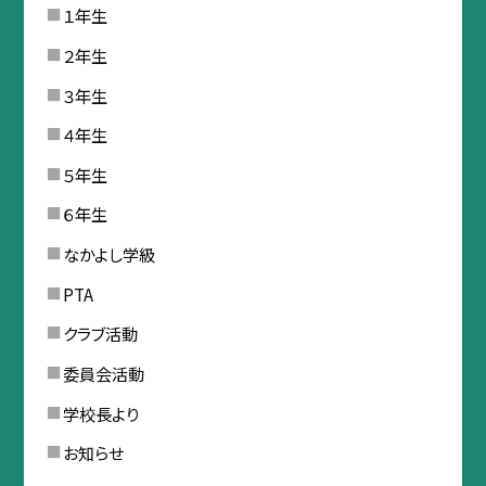
１年生
２年生
３年生
４年生
５年生
６年生
なかよし学級
PTA
クラブ活動
委員会活動
学校長より
お知らせ