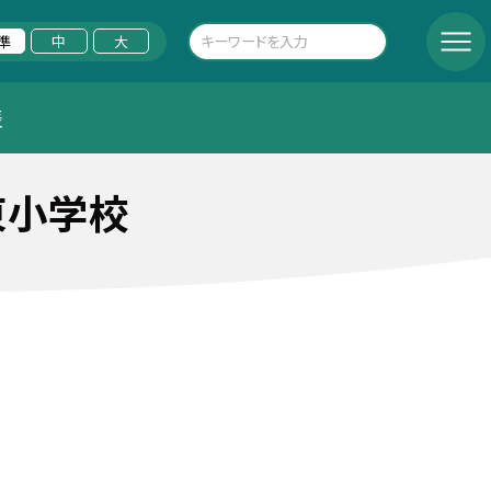
準
中
大
表
東小学校