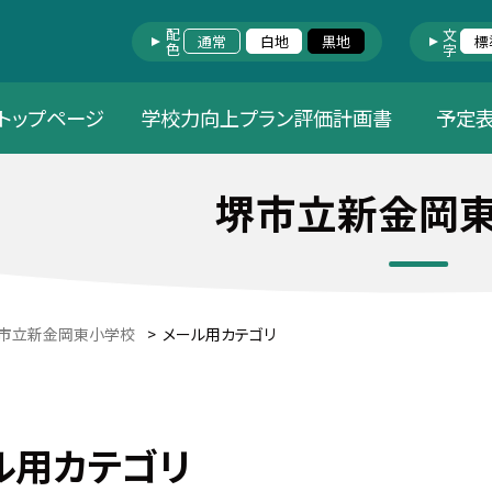
配色
文字
通常
白地
黒地
標
トップページ
学校力向上プラン評価計画書
予定
堺市立新金岡
市立新金岡東小学校
>
メール用カテゴリ
ル用カテゴリ