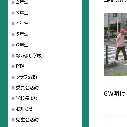
公開日
2026/0
２年生
３年生
４年生
５年生
６年生
なかよし学級
PTA
クラブ活動
委員会活動
GW明け
学校長より
お知らせ
児童会活動