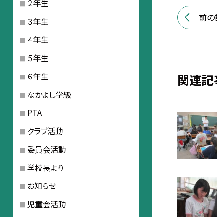
２年生
前の
３年生
４年生
５年生
６年生
関連記
なかよし学級
PTA
クラブ活動
委員会活動
学校長より
お知らせ
児童会活動