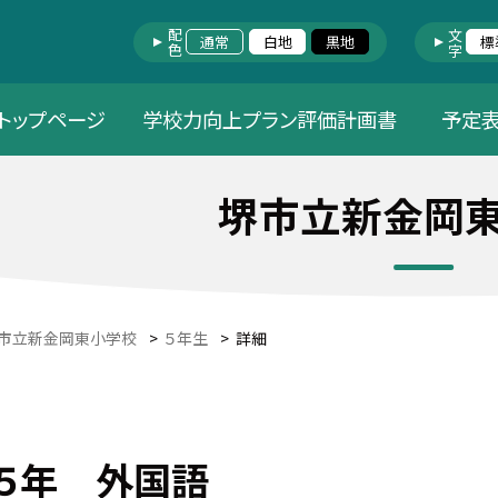
配色
文字
通常
白地
黒地
標
トップページ
学校力向上プラン評価計画書
予定
堺市立新金岡
市立新金岡東小学校
>
５年生
>
詳細
５年 外国語