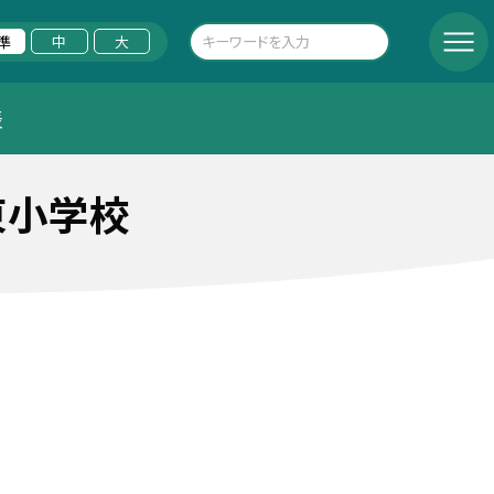
準
中
大
表
東小学校