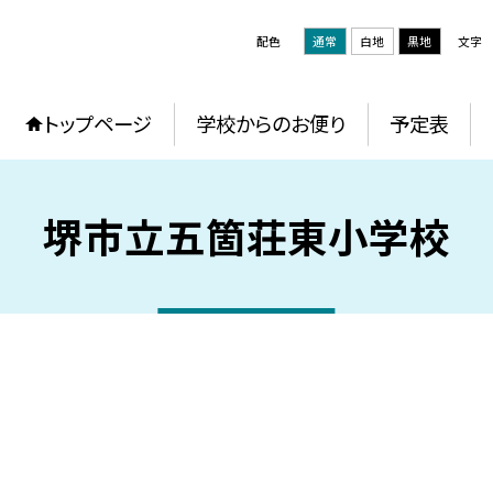
配色
通常
白地
黒地
文字
トップページ
学校からのお便り
予定表
堺市立五箇荘東小学校