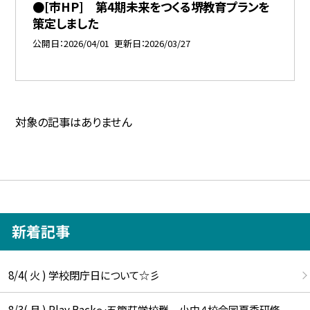
●[市HP] 第4期未来をつくる堺教育プランを
策定しました
公開日
2026/04/01
更新日
2026/03/27
対象の記事はありません
新着記事
8/4( 火 ) 学校閉庁日について☆彡
8/3( 月 ) Play Back～五箇荘学校群 小中４校合同夏季研修