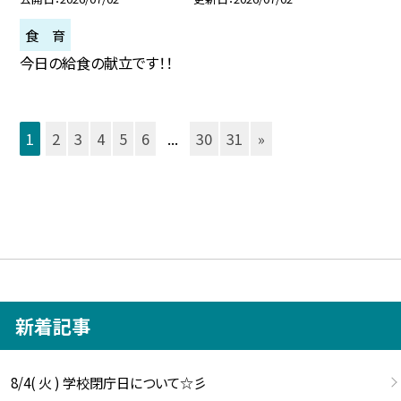
食 育
今日の給食の献立です！！
1
2
3
4
5
6
...
30
31
»
新着記事
8/4( 火 ) 学校閉庁日について☆彡