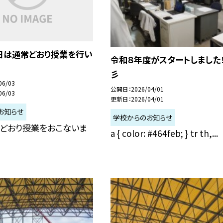
本日は通常どおり授業を行い
令和８年度がスタートしました！
彡
06/03
公開日
2026/04/01
06/03
更新日
2026/04/01
お知らせ
学校からのお知らせ
常どおり授業をおこないま
a { color: #464feb; } tr th,...