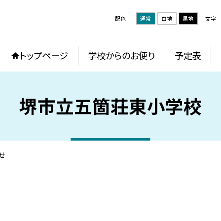
配色
通常
白地
黒地
文字
トップページ
学校からのお便り
予定表
堺市立五箇荘東小学校
せ