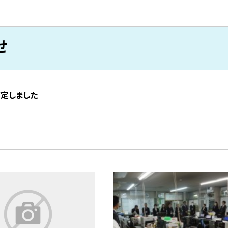
せ
策定しました