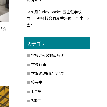
8/3( 月 ) Play Back～五箇荘学校
群 小中４校合同夏季研修 全体
会～
！☆
カテゴリ
学校からのお知らせ
学校行事
学習の取組について
校長室
１年生
2年生