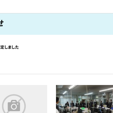
せ
策定しました