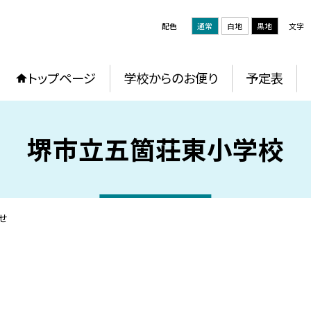
配色
通常
白地
黒地
文字
トップページ
学校からのお便り
予定表
堺市立五箇荘東小学校
せ