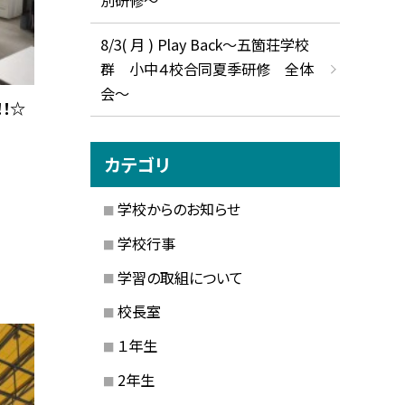
8/3( 月 ) Play Back～五箇荘学校
群 小中４校合同夏季研修 全体
会～
！☆
カテゴリ
学校からのお知らせ
学校行事
学習の取組について
校長室
１年生
2年生