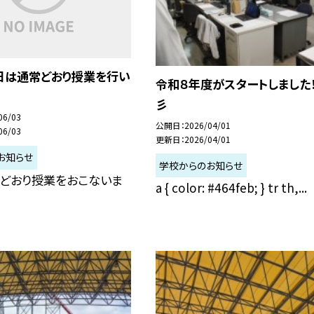
本日は通常どおり授業を行い
令和８年度がスタートしました！
彡
06/03
公開日
2026/04/01
06/03
更新日
2026/04/01
お知らせ
学校からのお知らせ
常どおり授業をおこないま
a { color: #464feb; } tr th,...