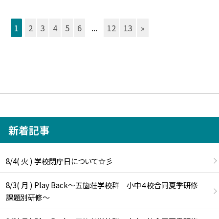
1
2
3
4
5
6
...
12
13
»
新着記事
8/4( 火 ) 学校閉庁日について☆彡
8/3( 月 ) Play Back～五箇荘学校群 小中４校合同夏季研修
課題別研修～