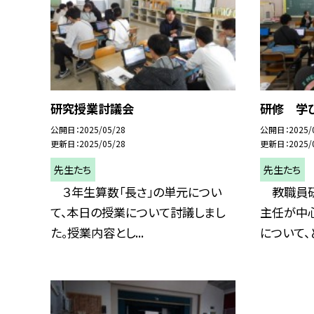
研究授業討議会
研修 学
公開日
2025/05/28
公開日
2025/
更新日
2025/05/28
更新日
2025/
先生たち
先生たち
３年生算数「長さ」の単元につい
教職員研
て、本日の授業について討議しまし
主任が中心
た。授業内容とし...
について、ど