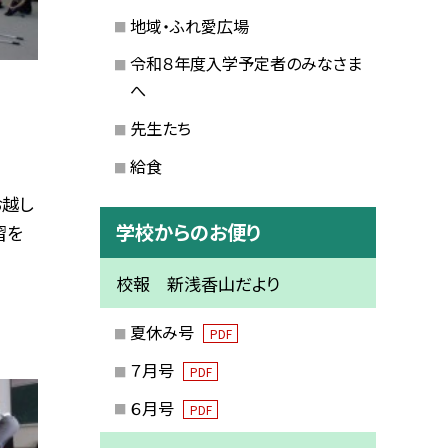
地域・ふれ愛広場
令和８年度入学予定者のみなさま
へ
先生たち
給食
お越し
学校からのお便り
習を
校報 新浅香山だより
夏休み号
PDF
７月号
PDF
６月号
PDF