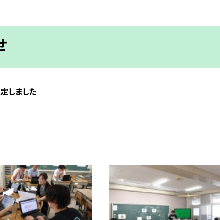
せ
策定しました