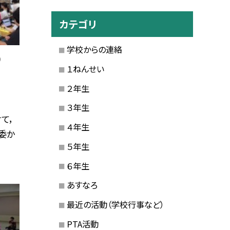
カテゴリ
学校からの連絡
)
１ねんせい
２年生
３年生
て，
４年生
委か
５年生
６年生
あすなろ
最近の活動（学校行事など）
PTA活動