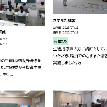
さすまた講習
公開日
2025/07/17
研修
更新日
2025/07/17
07/30
先生たち
07/30
生徒指導課の方に講師として
いただき、職員でのさすまた講
日の午前は教職員研修を
実施しました。万...
した。市教委から指導主事
生徒...