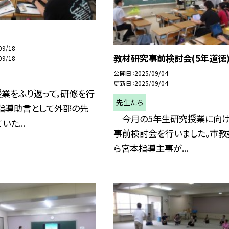
09/18
教材研究事前検討会(5年道徳
09/18
公開日
2025/09/04
更新日
2025/09/04
業をふり返って，研修を行
先生たち
。指導助言として外部の先
今月の5年生研究授業に向け
た...
事前検討会を行いました。市教
ら宮本指導主事が...