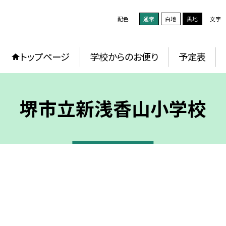
配色
通常
白地
黒地
文字
トップページ
学校からのお便り
予定表
堺市立新浅香山小学校