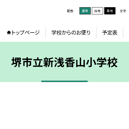
配色
通常
白地
黒地
文字
トップページ
学校からのお便り
予定表
堺市立新浅香山小学校