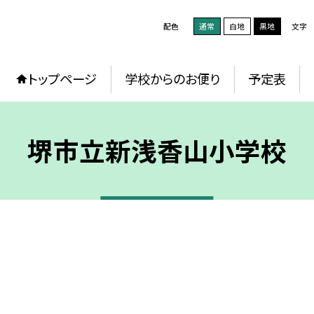
配色
通常
白地
黒地
文字
トップページ
学校からのお便り
予定表
堺市立新浅香山小学校