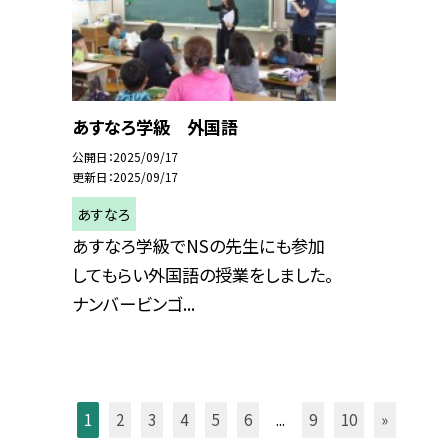
あすなろ学級 外国語
公開日
2025/09/17
更新日
2025/09/17
あすなろ
あすなろ学級でNSの先生にも参加
してもらい外国語の授業をしました。
ナンバービンゴ...
1
2
3
4
5
6
...
9
10
»