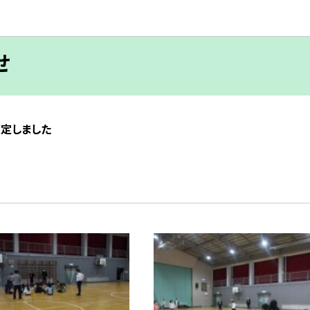
せ
策定しました