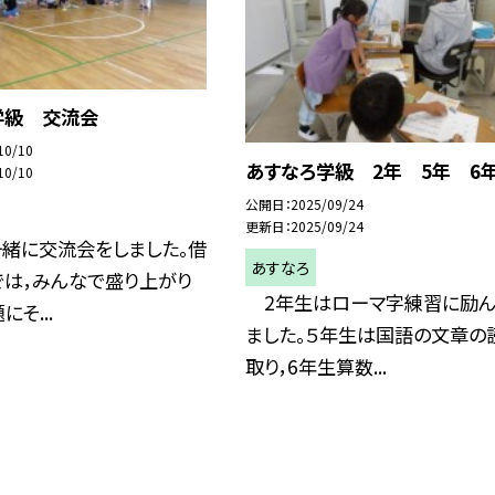
学級 交流会
10/10
あすなろ学級 2年 5年 6
10/10
公開日
2025/09/24
更新日
2025/09/24
一緒に交流会をしました。借
あすなろ
では，みんなで盛り上がり
2年生はローマ字練習に励ん
そ...
ました。５年生は国語の文章の
取り，6年生算数...