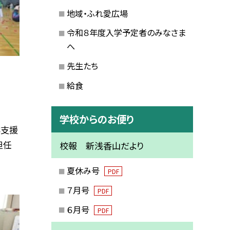
地域・ふれ愛広場
令和８年度入学予定者のみなさま
へ
先生たち
給食
学校からのお便り
群支援
担任
校報 新浅香山だより
夏休み号
PDF
７月号
PDF
６月号
PDF