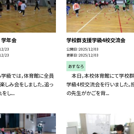
 学年会
学校群支援学級4校交流会
12/23
公開日
2025/12/03
12/23
更新日
2025/12/03
あすなろ
学級では，体育館に全員
本日，本校体育館にて学校
楽しみ会をしました。追っ
学級4校交流会を行いました。
し...
の先生がかごを背...