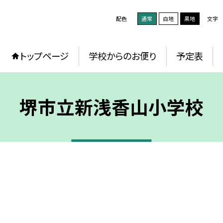
配色
通常
白地
黒地
文字
トップページ
学校からのお便り
予定表
堺市立新浅香山小学校