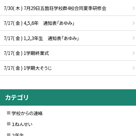
7/30( 木 ) 7月29日五箇荘学校群4校合同夏季研修会
7/17( 金 ) 4,5,6年 通知表「あゆみ」
7/17( 金 ) 1,2,3年生 通知表「あゆみ」
7/17( 金 ) 1学期終業式
7/17( 金 ) 1学期大そうじ
カテゴリ
学校からの連絡
１ねんせい
２年生