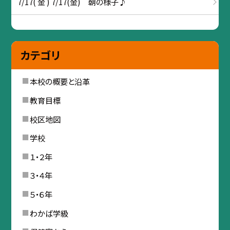
7/17( 金 ) 7/17(金) 朝の様子♪
カテゴリ
本校の概要と沿革
教育目標
校区地図
学校
１・２年
３・４年
５・６年
わかば学級