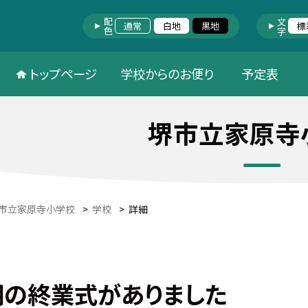
配色
文字
通常
白地
黒地
標
トップページ
学校からのお便り
予定表
堺市立家原寺
市立家原寺小学校
>
学校
>
詳細
期の終業式がありました