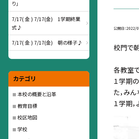
り」
7/17( 金 ) 7/17(金) 1学期終業
式♪
公開日
2022/0
7/17( 金 ) 7/17(金) 朝の様子♪
校門で朝
各教室で
カテゴリ
１学期
た，みん
本校の概要と沿革
１学期，
教育目標
校区地図
学校