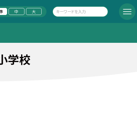
準
中
大
小学校