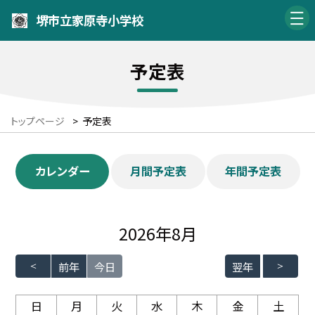
堺市立家原寺小学校
予定表
トップページ
>
予定表
カレンダー
月間予定表
年間予定表
2026年8月
前年
今日
翌年
日
月
火
水
木
金
土