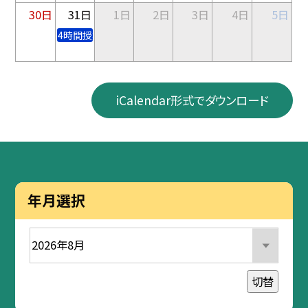
30日
31日
1日
2日
3日
4日
5日
4時間授業
iCalendar形式でダウンロード
年月選択
切替