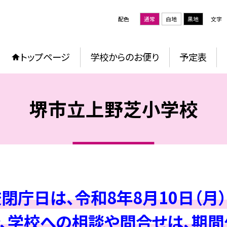
配色
通常
白地
黒地
文字
トップページ
学校からのお便り
予定表
堺市立上野芝小学校
庁日は、令和8年8月10日（月）～
、学校への相談や問合せは、期間