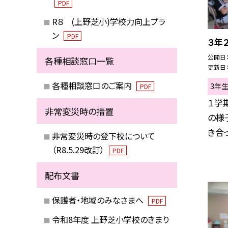
PDF
R８ (上野芝小)学校力向上プラ
ン
PDF
３年
公開日
各種相談窓口一覧
更新日
各種相談窓口のご案内
3年
PDF
１学
非常変災時の措置
の様
き合っ
非常変災時の登下校について
（R8.5.29改訂）
PDF
配布文書
保護者・地域のみなさまへ
PDF
令和8年度 上野芝小学校のきまり