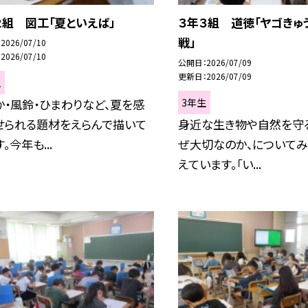
２組 図工「夏といえば」
３年３組 道徳「ヤゴきゅ
戦」
2026/07/10
2026/07/10
公開日
2026/07/09
更新日
2026/07/09
生
3年生
か・風鈴・ひまわりなど、夏を感
せられる題材をえらんで描いて
身近な生き物や自然を守
。今年も...
ぜ大切なのか、について
えています。「い...