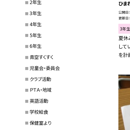
2年生
ひま
公開日
3年生
更新日
4年生
3年
5年生
夏休
6年生
して
を計画
青空すくすく
児童会・委員会
クラブ活動
ＰＴＡ・地域
英語活動
学校給食
保健室より