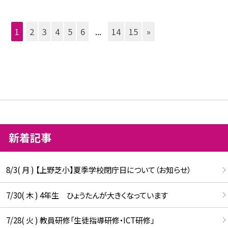
1
2
3
4
5
6
...
14
15
»
新着記事
8/3( 月 ) 【上野芝小】夏季学校閉庁日について（お知らせ）
7/30( 木 ) 4年生 ひょうたんが大きくなっています
7/28( 火 ) 教員研修「生徒指導研修・ICT研修」