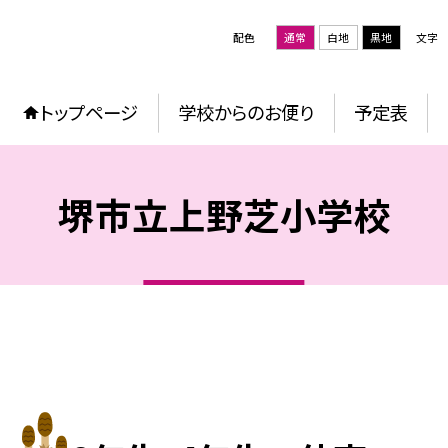
配色
通常
白地
黒地
文字
トップページ
学校からのお便り
予定表
堺市立上野芝小学校