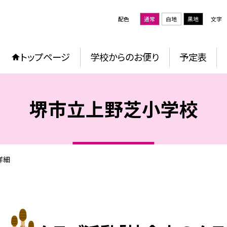
配色
通常
白地
黒地
文字
トップページ
学校からのお便り
予定表
堺市立上野芝小学校
詳細