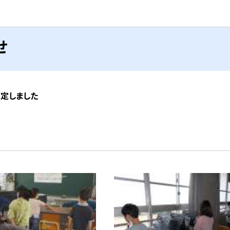
せ
策定しました