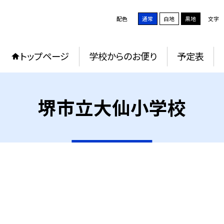
配色
通常
白地
黒地
文字
トップページ
学校からのお便り
予定表
堺市立大仙小学校