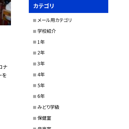
カテゴリ
メール用カテゴリ
学校紹介
1年
2年
3年
ロナ
4年
ーを
5年
6年
みどり学級
保健室
音楽室