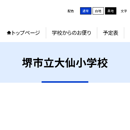
配色
通常
白地
黒地
文字
トップページ
学校からのお便り
予定表
堺市立大仙小学校