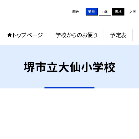
配色
通常
白地
黒地
文字
トップページ
学校からのお便り
予定表
堺市立大仙小学校