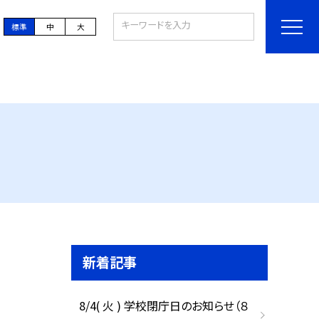
標準
中
大
新着記事
8/4( 火 ) 学校閉庁日のお知らせ（８