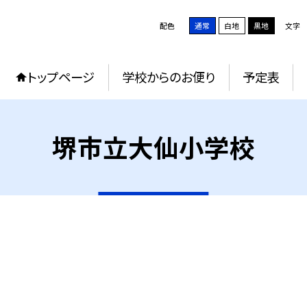
配色
通常
白地
黒地
文字
トップページ
学校からのお便り
予定表
堺市立大仙小学校