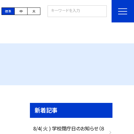
標準
中
大
新着記事
8/4( 火 ) 学校閉庁日のお知らせ（８