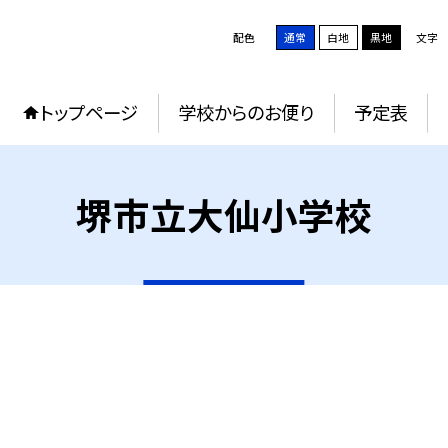
配色
通常
白地
黒地
文字
トップページ
学校からのお便り
予定表
堺市立大仙小学校