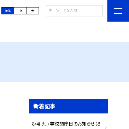
標準
中
大
新着記事
8/4( 火 ) 学校閉庁日のお知らせ（８