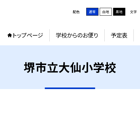
配色
通常
白地
黒地
文字
トップページ
学校からのお便り
予定表
堺市立大仙小学校