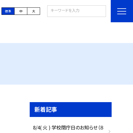
標準
中
大
新着記事
8/4( 火 ) 学校閉庁日のお知らせ（８