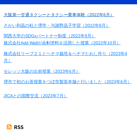
大阪第一交通タクシーとタクシー乗車体験（2022年6月）
さかい利晶の杜と堺学・与謝野晶子学習（2022年8月）
関西大学のSDGsパートナー制度（2022年9月）
株式会社Add Wallが余剰塗料を活用した授業（2022年10月）
株式会社リーブ２１とヘチマ栽培＆ヘチマたわし作り（2023年4
月）
セレッソ大阪の出前授業（2023年6月）
堺市で初のお茶授業をつぼ市製茶本舗と行いました（2023年6月）
JICAとの国際交流（2023年7月）
RSS