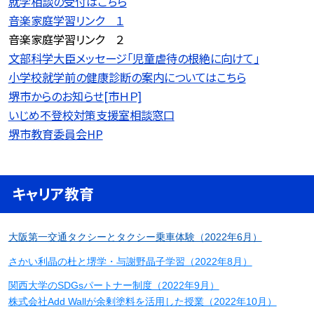
就学相談の受付はこちら
音楽家庭学習リンク １
音楽家庭学習リンク ２
文部科学大臣メッセージ「児童虐待の根絶に向けて」
小学校就学前の健康診断の案内についてはこちら
堺市からのお知らせ[市ＨＰ]
いじめ不登校対策支援室相談窓口
堺市教育委員会HP
キャリア教育
大阪第一交通タクシーとタクシー乗車体験（2022年6月）
さかい利晶の杜と堺学・与謝野晶子学習（2022年8月）
関西大学のSDGsパートナー制度（2022年9月）
株式会社Add Wallが余剰塗料を活用した授業（2022年10月）