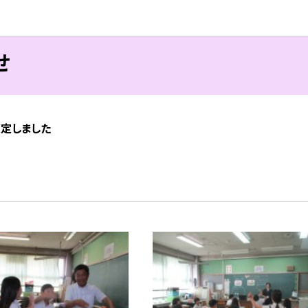
せ
策定しました