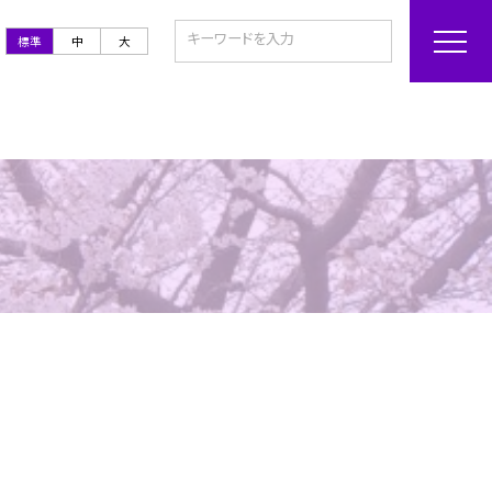
標準
中
大