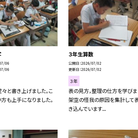
写
３年生算数
07/06
公開日
2026/07/02
07/06
更新日
2026/07/02
３年
堂々と書き上げました。こ
表の見方，整理の仕方を学びま
い方も上手になりました。
架空の怪我の原因を集計して
き込んでいます...