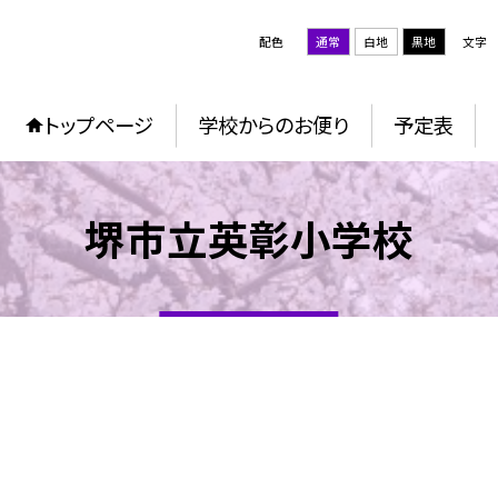
配色
通常
白地
黒地
文字
トップページ
学校からのお便り
予定表
堺市立英彰小学校