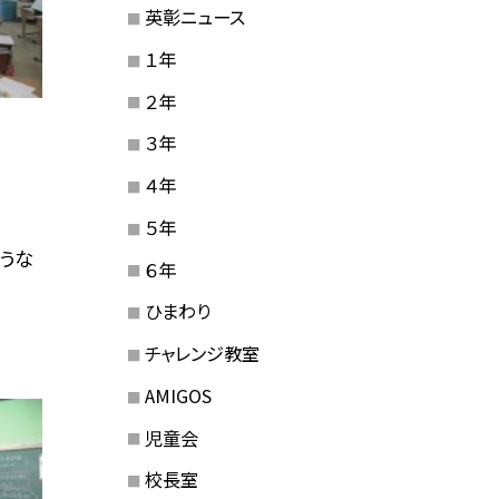
英彰ニュース
１年
２年
３年
４年
５年
うな
６年
っ
ひまわり
チャレンジ教室
AMIGOS
児童会
校長室