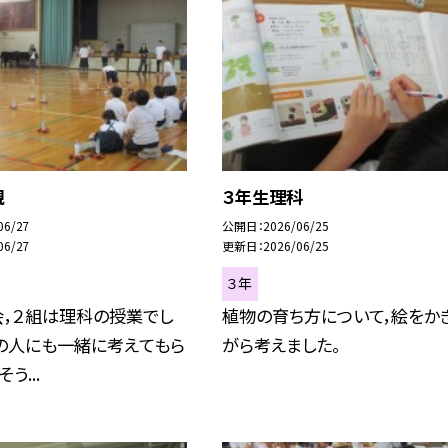
観
３年生理科
06/27
公開日
2026/06/25
06/27
更新日
2026/06/25
３年
会，２組は理科の授業でし
植物の育ち方について，絵をか
の人にも一緒に考えてもら
がら考えました。
う...