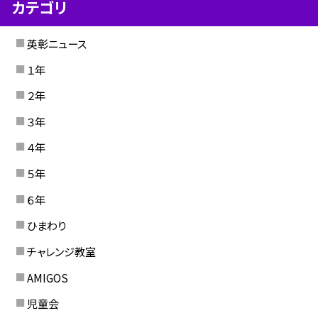
カテゴリ
英彰ニュース
１年
２年
３年
４年
５年
６年
ひまわり
チャレンジ教室
AMIGOS
児童会