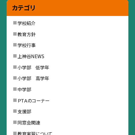
カテゴリ
学校紹介
教育方針
学校行事
上神谷NEWS
小学部 低学年
小学部 高学年
中学部
ＰＴＡのコーナー
支援部
同窓会関連
教育実習について