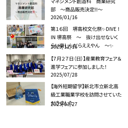
マネジメント創造科 商業研究
部 ～商品販売決定!!～
2026/01/16
第１６回 堺高校文化祭✨DIVE !
IN 堺高祭 ～ 抜け出せないく
らい楽しんだらええやん ～✨
2025/12/16
【７月２７日（日）】産業教育フェア＆
進学フェアに参加しました！
2025/07/28
【海外短期留学】新北市立新北高
級工業職業学校を訪問させていた
だきました
2025/03/27