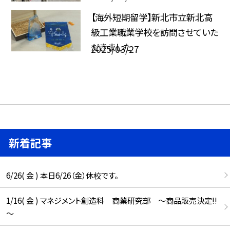
【海外短期留学】新北市立新北高
級工業職業学校を訪問させていた
だきました
2025/03/27
新着記事
6/26( 金 ) 本日6/26（金）休校です。
1/16( 金 ) マネジメント創造科 商業研究部 ～商品販売決定!!
～