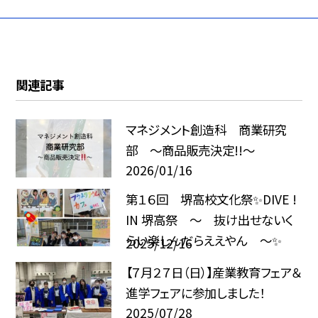
関連記事
マネジメント創造科 商業研究
部 ～商品販売決定!!～
2026/01/16
第１６回 堺高校文化祭✨DIVE !
IN 堺高祭 ～ 抜け出せないく
らい楽しんだらええやん ～✨
2025/12/16
【７月２７日（日）】産業教育フェア＆
進学フェアに参加しました！
2025/07/28