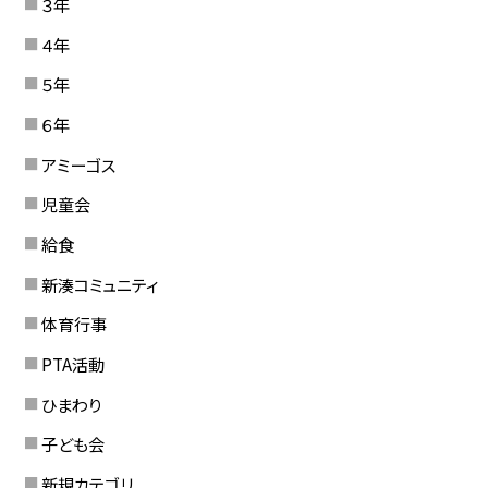
３年
４年
５年
６年
アミーゴス
児童会
給食
新湊コミュニティ
体育行事
PTA活動
ひまわり
子ども会
新規カテゴリ