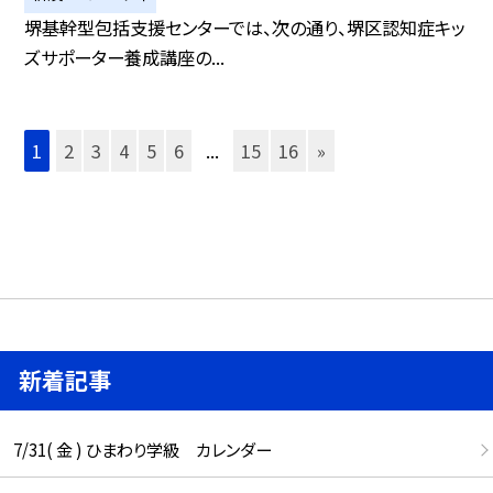
堺基幹型包括支援センターでは、次の通り、堺区認知症キッ
ズサポーター養成講座の...
1
2
3
4
5
6
...
15
16
»
新着記事
7/31( 金 ) ひまわり学級 カレンダー