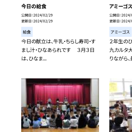
今日の給食
アミーゴ
公開日
2024/02/29
公開日
2024/
更新日
2024/02/29
更新日
2024/
給食
アミーゴス
今日の献立は、牛乳・ちらし寿司・す
２年生の
まし汁・ひなあられです ３月３日
九カルタ
は、ひなま...
りながら、最