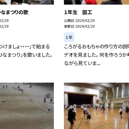
ひなまつりの歌
１年生 図工
02/29
公開日
2024/02/29
02/29
更新日
2024/02/29
１年
つけましょ・・・・」で始まる
ころがるおもちゃの作り方の説
ひなまつり」を歌いました。
デオを見ました。 何を作ろうか
ながら見ていま...