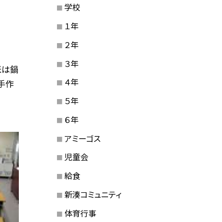
学校
１年
２年
３年
米は鍋
４年
手作
５年
６年
アミーゴス
児童会
給食
新湊コミュニティ
体育行事