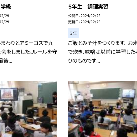
ス学級
５年生 調理実習
02/29
公開日
2024/02/29
02/29
更新日
2024/02/29
５年
ひまわりとアミーゴスで九
ご飯とみそ汁をつくります。 お
大会をしました。ルールを守
で炊き、味噌は以前に学習した
後...
りのものです...