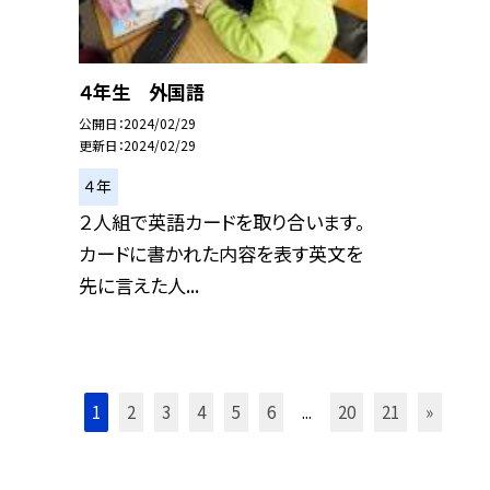
４年生 外国語
公開日
2024/02/29
更新日
2024/02/29
４年
２人組で英語カードを取り合います。
カードに書かれた内容を表す英文を
先に言えた人...
1
2
3
4
5
6
...
20
21
»