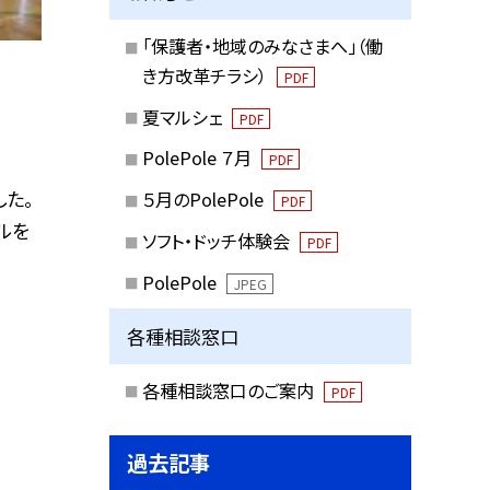
「保護者・地域のみなさまへ」（働
き方改革チラシ）
PDF
夏マルシェ
PDF
PolePole ７月
PDF
た。
５月のPolePole
PDF
ルを
ソフト・ドッチ体験会
PDF
PolePole
JPEG
各種相談窓口
各種相談窓口のご案内
PDF
過去記事