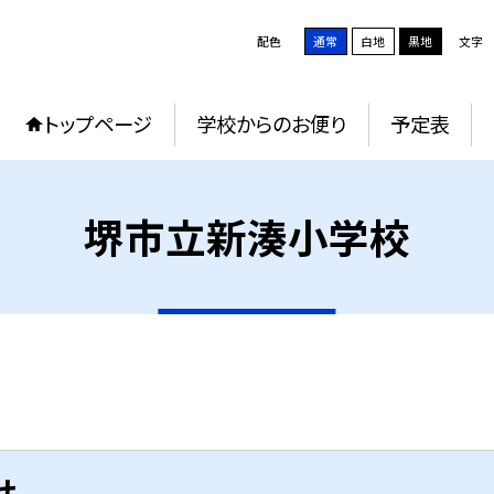
配色
通常
白地
黒地
文字
トップページ
学校からのお便り
予定表
堺市立新湊小学校
せ