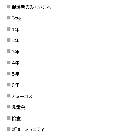
保護者のみなさまへ
学校
１年
２年
３年
４年
５年
６年
アミーゴス
児童会
給食
新湊コミュニティ