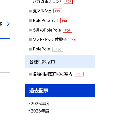
き方改革チラシ）
PDF
夏マルシェ
PDF
PolePole ７月
PDF
事
５月のPolePole
PDF
ソフト・ドッチ体験会
PDF
PolePole
JPEG
各種相談窓口
各種相談窓口のご案内
PDF
過去記事
2026年度
2025年度