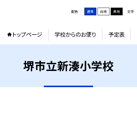
配色
通常
白地
黒地
文字
トップページ
学校からのお便り
予定表
堺市立新湊小学校