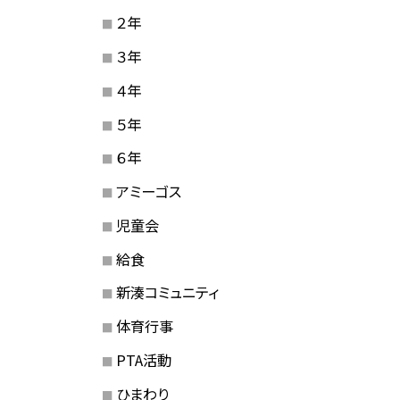
２年
３年
４年
５年
６年
アミーゴス
児童会
給食
新湊コミュニティ
体育行事
PTA活動
ひまわり