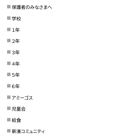
保護者のみなさまへ
学校
１年
２年
３年
４年
５年
６年
アミーゴス
児童会
給食
新湊コミュニティ