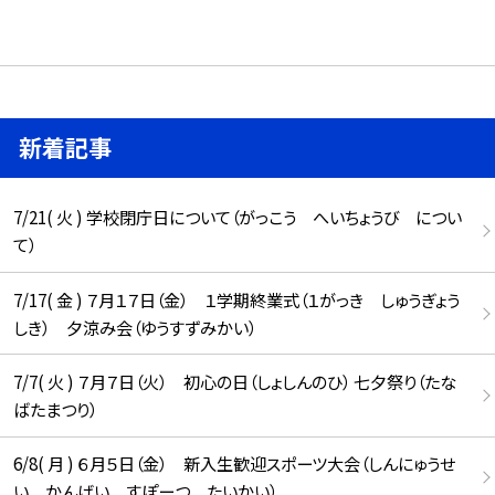
新着記事
7/21( 火 ) 学校閉庁日について（がっこう へいちょうび につい
て）
7/17( 金 ) ７月１７日（金） １学期終業式（１がっき しゅうぎょう
しき） 夕涼み会（ゆうすずみかい）
7/7( 火 ) ７月７日（火） 初心の日（しょしんのひ） 七夕祭り（たな
ばたまつり）
6/8( 月 ) ６月５日（金） 新入生歓迎スポーツ大会（しんにゅうせ
い かんげい すぽーつ たいかい）