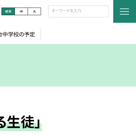
標準
中
大
台中学校の予定
る生徒」