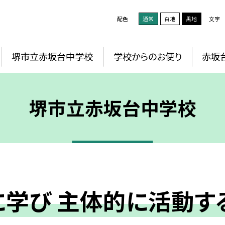
配色
通常
白地
黒地
文字
堺市立赤坂台中学校
学校からのお便り
赤坂
堺市立赤坂台中学校
に学び 主体的に活動す