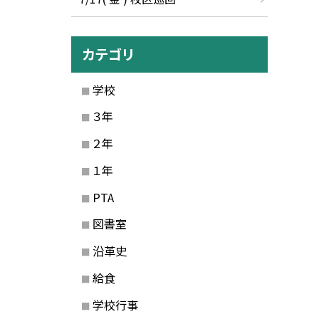
カテゴリ
学校
３年
２年
１年
PTA
図書室
沿革史
給食
学校行事