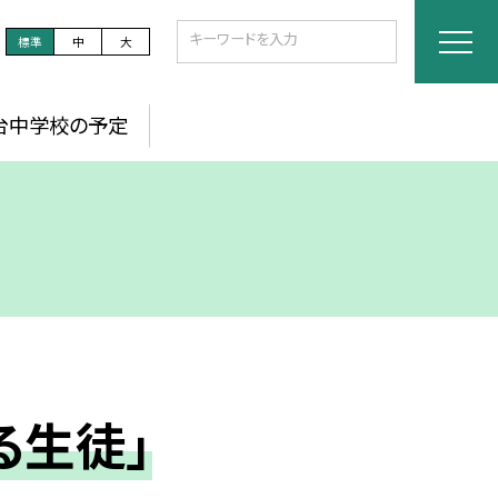
標準
中
大
台中学校の予定
る生徒」