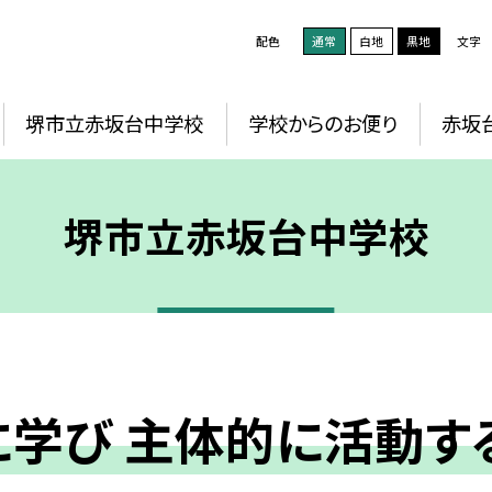
配色
通常
白地
黒地
文字
堺市立赤坂台中学校
学校からのお便り
赤坂
堺市立赤坂台中学校
に学び 主体的に活動す