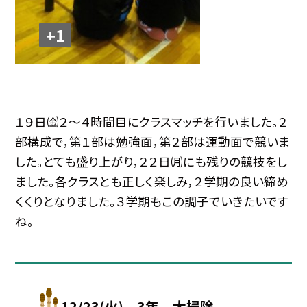
+1
１９日㈮２～４時間目にクラスマッチを行いました。２
部構成で，第１部は勉強面，第２部は運動面で競いま
した。とても盛り上がり，２２日㈪にも残りの競技をし
ました。各クラスとも正しく楽しみ，２学期の良い締め
くくりとなりました。３学期もこの調子でいきたいです
ね。
12/23(火) 3年 大掃除