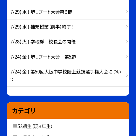
7/29( 水 ) 堺リブート大会第６節
7/29( 水 ) 補充授業（前半）終了！
7/28( 火 ) 学校群 校長会の開催
7/24( 金 ) 堺リブート大会 第5節
7/24( 金 ) 第50回大阪中学校陸上競技選手権大会につい
て
カテゴリ
52期生（現３年生）