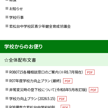
お知らせ
学校行事
若松台中学校区青少年健全育成協議会
学校からのお便り
☆全体配布文書
R080715各種相談窓口のご案内（※R8.7月現在）
PDF
R07年度学校力向上プラン (最終)
PDF
非常変災時の登下校について(令和8年5月改訂版)
PDF
学校力向上プラン (2026.5.15)
PDF
R08堺市立若松台中学校校則
PDF