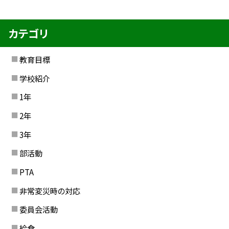
カテゴリ
教育目標
学校紹介
1年
2年
3年
部活動
PTA
非常変災時の対応
委員会活動
給食