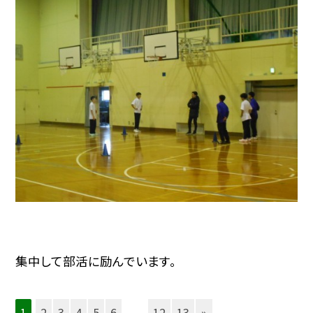
集中して部活に励んでいます。
1
2
3
4
5
6
...
12
13
»