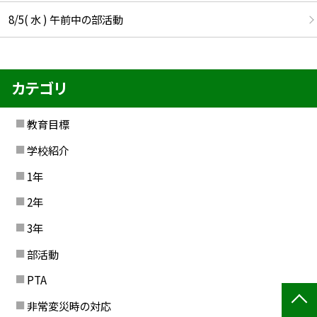
8/5( 水 ) 午前中の部活動
カテゴリ
教育目標
学校紹介
1年
2年
3年
部活動
PTA
非常変災時の対応