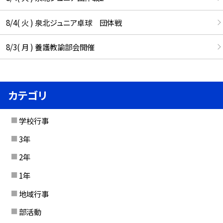
8/4( 火 ) 泉北ジュニア卓球 団体戦
8/3( 月 ) 養護教諭部会開催
カテゴリ
学校行事
3年
2年
1年
地域行事
部活動