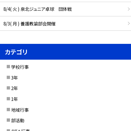
8/4( 火 ) 泉北ジュニア卓球 団体戦
8/3( 月 ) 養護教諭部会開催
カテゴリ
学校行事
3年
2年
1年
地域行事
部活動
ＰＴＡ行事